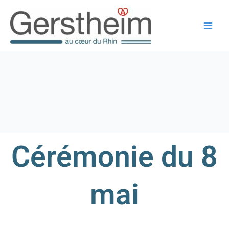
Aller
au
contenu
Cérémonie du 8
mai